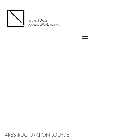
L
aurent
A
zar
Agence d'Architecture
#RESTRUCTURATION LOURDE