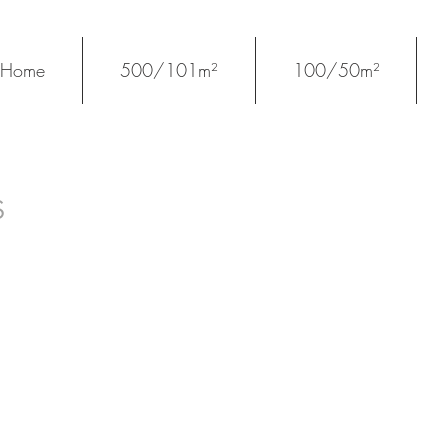
Home
500/101m²
100/50m²
S