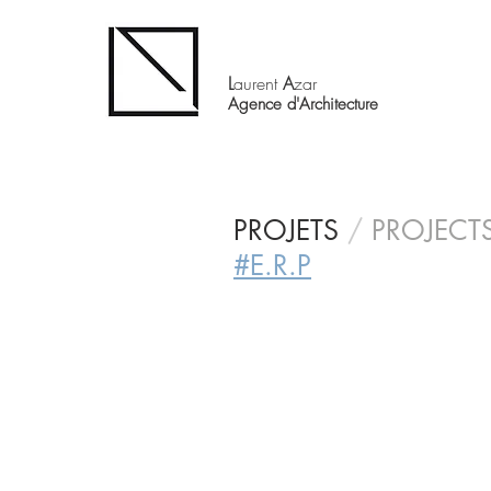
L
aurent
A
zar
Agence d'Architecture
PROJETS
/
PROJECT
#E.R.P